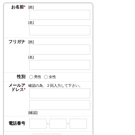
お名前
*
[姓]
[名]
フリガナ
[姓]
[名]
性別
男性
女性
メールア
確認の為、２回入力して下さい。
ドレス
*
[確認]
電話番号
-
-